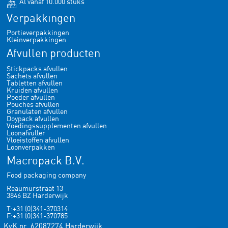
Al vanaf 10.000 stuks
Verpakkingen
Portieverpakkingen
Kleinverpakkingen
Afvullen producten
Stickpacks afvullen
Sachets afvullen
Tabletten afvullen
Kruiden afvullen
Poeder afvullen
Pouches afvullen
Granulaten afvullen
Doypack afvullen
Voedingssupplementen afvullen
Loonafvuller
Vloeistoffen afvullen
Loonverpakken
Macropack B.V.
Food packaging company
Reaumurstraat 13
3846 BZ Harderwijk
T:+31 (0)341-370314
F:+31 (0)341-370785
KvK nr. 62087274 Harderwijk