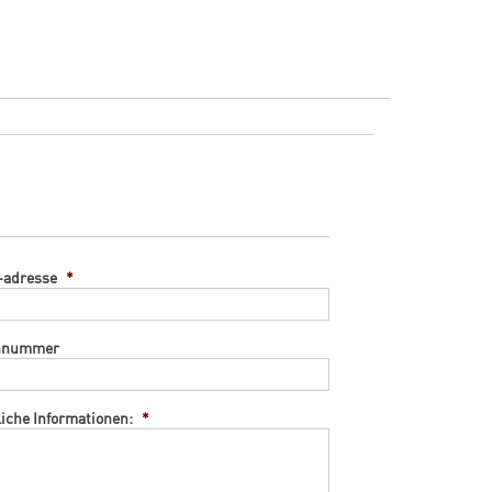
-adresse
*
onnummer
liche Informationen:
*